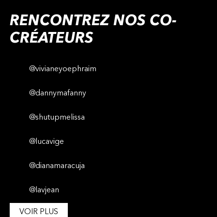
RENCONTREZ NOS CO-
CRÉATEURS
@vivianeyoephraim
@dannymafanny
@shutupmelissa
@lucavige
@dianamaracuja
@lavjean
VOIR PLUS